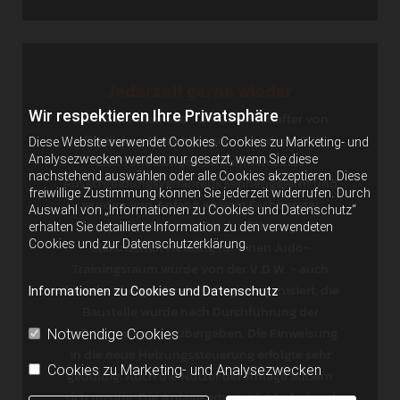
Jederzeit gerne wieder
Wir respektieren Ihre Privatsphäre
Die Stadt Falkensee - als Bewirtschafter von
öffentlichen Einrichtungen - hat die V.D.W.
Diese Website verwendet Cookies. Cookies zu Marketing- und
Elektroheizungen im Rahmen eines
Analysezwecken werden nur gesetzt, wenn Sie diese
nachstehend auswählen oder alle Cookies akzeptieren. Diese
Ausschreibungsverfahrens kennengelernt und
freiwillige Zustimmung können Sie jederzeit widerrufen. Durch
wurden von Anfang an vom Fachberater
Auswahl von „Informationen zu Cookies und Datenschutz“
kompetent beraten. Die Ausführung der
erhalten Sie detaillierte Information zu den verwendeten
Cookies und zur Datenschutzerklärung.
elektrischen Heizung für einen Judo-
Trainingsraum wurde von der V.D.W. - auch
Gewerke übergreifend - sehr gut organisiert, die
Informationen zu Cookies und Datenschutz
Baustelle wurde nach Durchführung der
Maßnahme sauber übergeben. Die Einweisung
Notwendige Cookies
in die neue Heizungssteuerung erfolgte sehr
Cookies zu Marketing- und Analysezwecken
geduldig. Auch die Nutzer der Anlage äußern
sich positiv: Die Anlage arbeitet fehlerfrei und