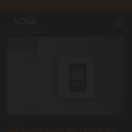
+49 (0)3378 51 58 810

WÄRMEPUMPE: SO TEUER IST