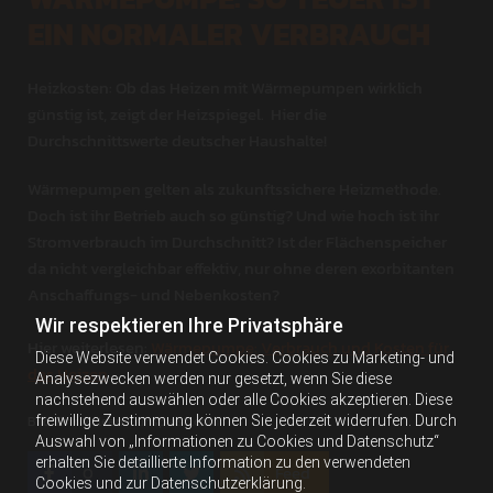
EIN NORMALER VERBRAUCH
Heizkosten: Ob das Heizen mit Wärmepumpen wirklich
günstig ist, zeigt der Heizspiegel. Hier die
Durchschnittswerte deutscher Haushalte!
Wärmepumpen gelten als zukunftssichere Heizmethode.
Doch ist ihr Betrieb auch so günstig? Und wie hoch ist ihr
Stromverbrauch im Durchschnitt? Ist der Flächenspeicher
da nicht vergleichbar effektiv, nur ohne deren exorbitanten
Anschaffungs- und Nebenkosten?
Wir respektieren Ihre Privatsphäre
Hier weiterlesen:
Wärmepumpe: Verbrauch und Kosten für
Diese Website verwendet Cookies. Cookies zu Marketing- und
das Heizen
Analysezwecken werden nur gesetzt, wenn Sie diese
nachstehend auswählen oder alle Cookies akzeptieren. Diese
freiwillige Zustimmung können Sie jederzeit widerrufen. Durch
Bild: Erik Mclean - unsplash.com
Auswahl von „Informationen zu Cookies und Datenschutz“
erhalten Sie detaillierte Information zu den verwendeten
0
Feed
Cookies und zur Datenschutzerklärung.