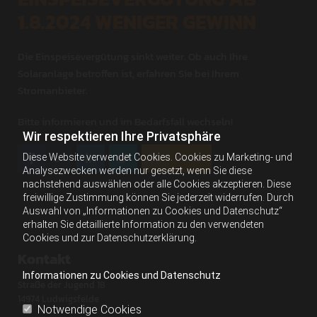
1.8.2024 WENIGER GEWINN
Die Einspeisevergütung sinkt weiter. Ob auch Ihre
Solaranlage betroffen ist, erfahren Sie bei Ihrem
Stromanbieter.
Bitte informieren und im Bedarfsfall wechseln!
Wir respektieren Ihre Privatsphäre
0
Feed
Diese Website verwendet Cookies. Cookies zu Marketing- und
Analysezwecken werden nur gesetzt, wenn Sie diese
nachstehend auswählen oder alle Cookies akzeptieren. Diese
freiwillige Zustimmung können Sie jederzeit widerrufen. Durch
Auswahl von „Informationen zu Cookies und Datenschutz“
erhalten Sie detaillierte Information zu den verwendeten
Cookies und zur Datenschutzerklärung.
Kontakt
Informationen zu Cookies und Datenschutz
Straße der Jugend 18
14974 Ludwigsfelde
Notwendige Cookies