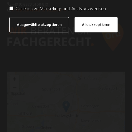
+49 (0)3378 51 58 810

Cookies zu Marketing- und Analysezwecken
info@vdw-elektroheizung.info

Ausgewählte akzeptieren
Alle akzeptieren